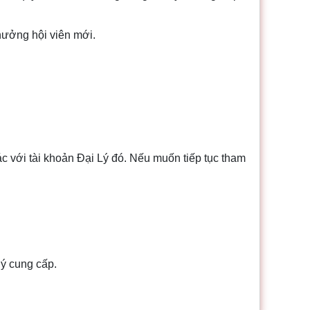
hưởng hội viên mới.
 với tài khoản Đại Lý đó. Nếu muốn tiếp tục tham
lý cung cấp.