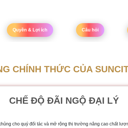
Quyền & Lợi ích
Câu hỏi
G CHÍNH THỨC CỦA SUNCI
CHẾ ĐỘ ĐÃI NGỘ ĐẠI LÝ
khủng cho quý đối tác và mở rộng thị trường nâng cao chất lư