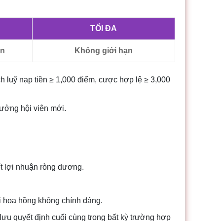
TỐI ĐA
ên
Không giới hạn
ch luỹ nạp tiền ≥ 1,000 điểm, cược hợp lệ ≥ 3,000
ưởng hội viên mới.
ết lợi nhuận ròng dương.
i hoa hồng không chính đáng.
lưu quyết định cuối cùng trong bất kỳ trường hợp