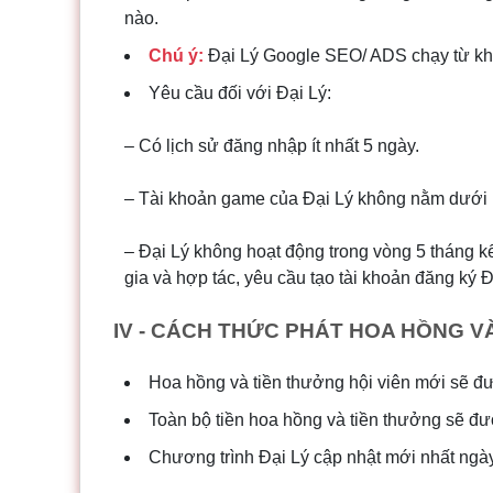
nào.
Chú ý:
Đại Lý Google SEO/ ADS chạy từ khoá
Yêu cầu đối với Đại Lý:
– Có lịch sử đăng nhập ít nhất 5 ngày.
– Tài khoản game của Đại Lý không nằm dưới l
– Đại Lý không hoạt động trong vòng 5 tháng k
gia và hợp tác, yêu cầu tạo tài khoản đăng ký Đ
IV - CÁCH THỨC PHÁT HOA HỒNG V
Hoa hồng và tiền thưởng hội viên mới sẽ đư
Toàn bộ tiền hoa hồng và tiền thưởng sẽ đượ
Chương trình Đại Lý cập nhật mới nhất ngà