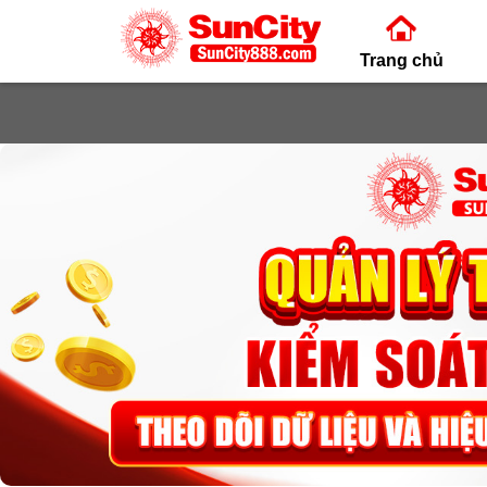
Trang chủ